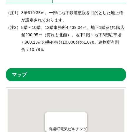
（注1）
3筆619.35㎡。一部に地下鉄道敷設を目的とした地上権
（注2）
8階～10階、12階事務所4,439.04㎡、地下1階及び1階店
舗200.95㎡（何れも北館）、地下1階～地下3階駐車場
7,960.13㎡の共有持分10,000分の1,078。建物所有割
合：10.78％
マップ
有楽町電気ビルヂング